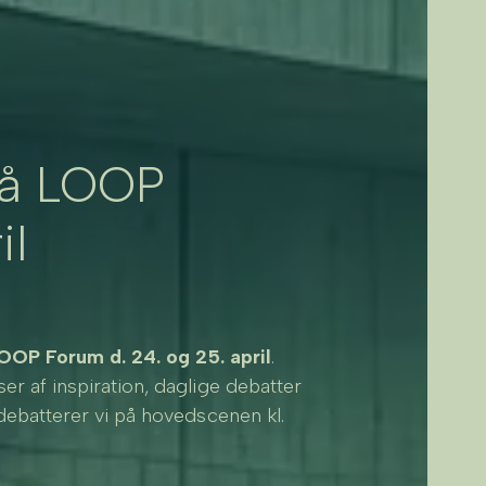
på LOOP
il
OOP Forum d. 24. og 25. april
.
r af inspiration, daglige debatter
debatterer vi på hovedscenen kl.