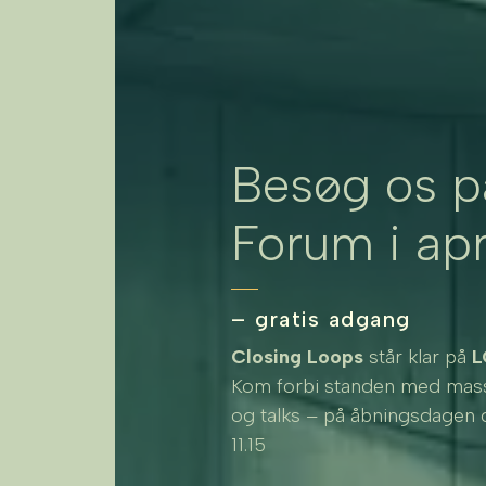
Besøg os 
Forum i apr
– gratis adgang
Closing Loops
står klar på
L
Kom forbi standen med masse
og talks – på åbningsdagen 
11.15