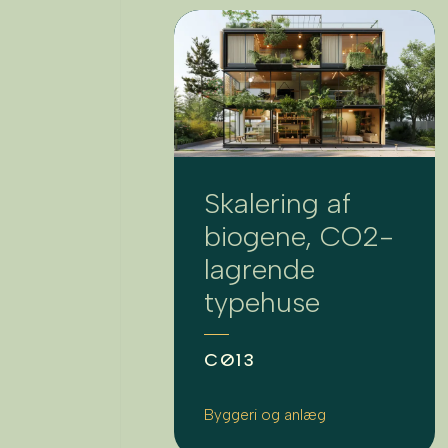
Skalering af
biogene, CO2-
lagrende
typehuse
CØ13
Byggeri og anlæg