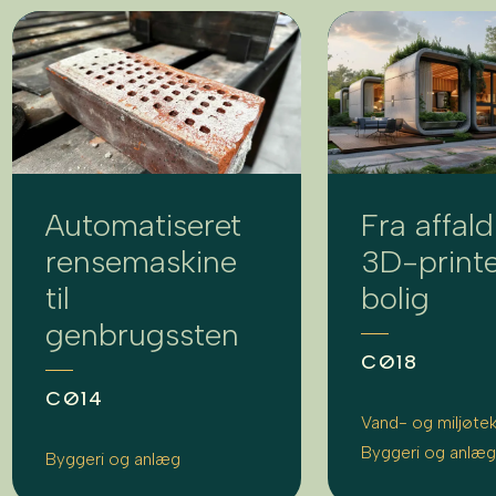
Automatiseret
Fra affald 
rensemaskine
3D-printe
til
bolig
genbrugssten
CØ18
CØ14
Vand- og miljøte
Byggeri og anlæ
Byggeri og anlæg