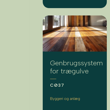
Genbrugssystem
for trægulve
CØ37
Byggeri og anlæg