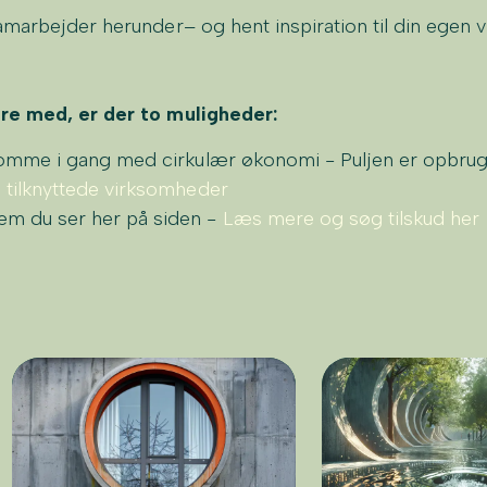
amarbejder herunder– og hent inspiration til din egen
re med, er der to muligheder:
omme i gang med cirkulær økonomi - Puljen er opbrug
 tilknyttede virksomheder
 du ser her på siden -
Læs mere og søg tilskud her