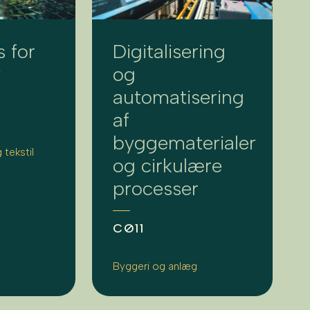
s for
Digitalisering
y
og
automatisering
af
byggematerialer
 tekstil
og cirkulære
processer
CØ11
Byggeri og anlæg