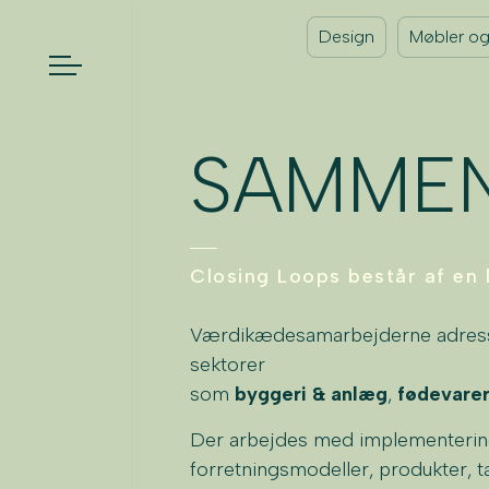
Design
Møbler og 
SAMMEN
Closing Loops består af en
Værdikædesamarbejderne adresse
sektorer
som
byggeri & anlæg
,
fødevarer
Der arbejdes med implementering o
forretningsmodeller, produkter, 