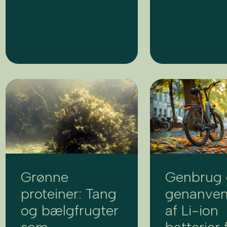
Grønne
Genbrug
proteiner: Tang
genanven
og bælgfrugter
af Li-ion
som
batterier 