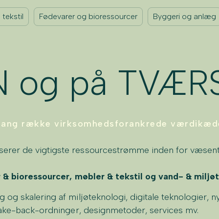
tekstil
Fødevarer og bioressourcer
Byggeri og anlæg
 og på TVÆR
 lang række virksomhedsforankrede værdikæde
rer de vigtigste ressourcestrømme inden for væsent
 & bioressourcer,
møbler
& tekstil og vand- & miljø
g skalering af miljøteknologi, digitale teknologier, n
take-back-ordninger, designmetoder, services mv. ​