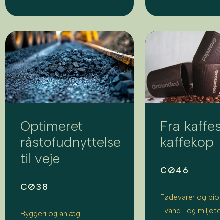
Optimeret
Fra kaffes
råstofudnyttelse
kaffekop
til veje
CØ46
CØ38
Fødevarer og bio
Vand- og miljøt
Byggeri og anlæg