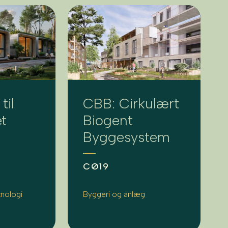
til
CBB: Cirkulært
t
Biogent
Byggesystem
CØ19
knologi
Byggeri og anlæg
g