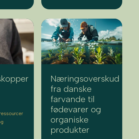
skopper
Næringsoverskud
fra danske
farvande til
fødevarer og
ressourcer
organiske
og
produkter