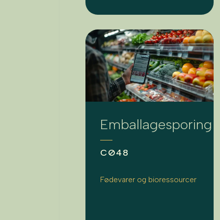
Emballagesporing
CØ48
Fødevarer og bioressourcer