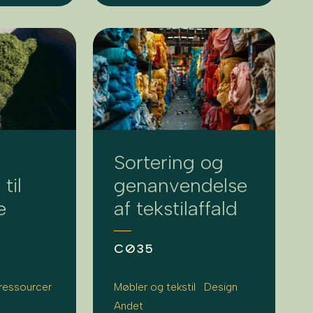
Sortering og
til
genanvendelse
e
af tekstilaffald
CØ35
ressourcer
Møbler og tekstil
Design
Andet