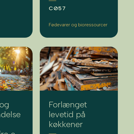
CØ57
Fødevarer og bioressourcer
 og
Forlænget
delse
levetid på
køkkener
fra e-