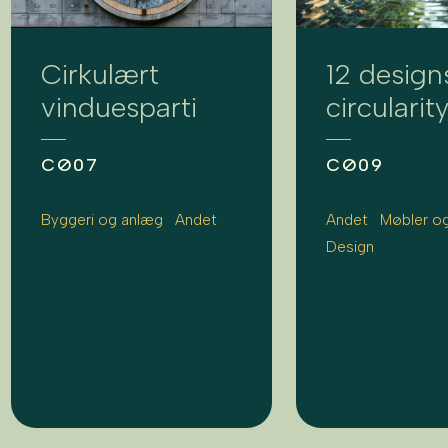
Cirkulært
12 design
vinduesparti
circularit
CØ07
CØ09
Byggeri og anlæg
Andet
Andet
Møbler og
Design