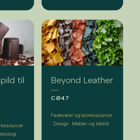
pild til
Beyond Leather
CØ47
Fødevarer og bioressourcer
Design
Møbler og tekstil
ressourcer
eknologi