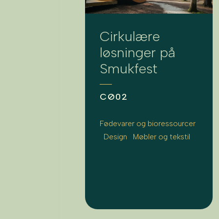
Cirkulære
løsninger på
Smukfest
CØ02
Fødevarer og bioressourcer
Design
Møbler og tekstil