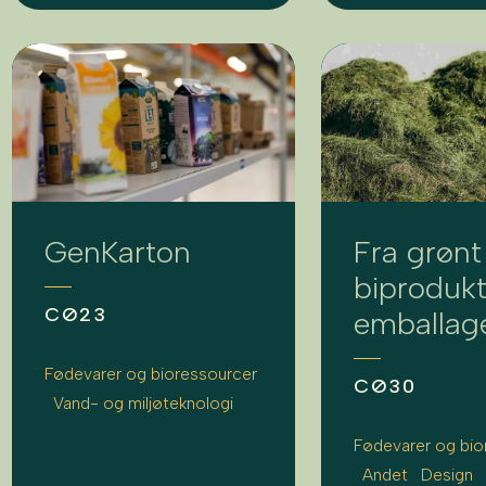
GenKarton
Fra grønt
biprodukt 
CØ23
emballag
Fødevarer og bioressourcer
CØ30
Vand- og miljøteknologi
Fødevarer og bio
Andet
Design