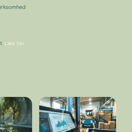
 virksomhed
t.
Læs her