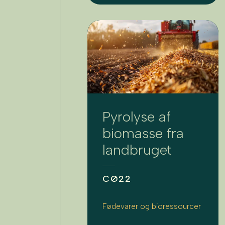
Pyrolyse af
biomasse fra
landbruget
CØ22
Fødevarer og bioressourcer