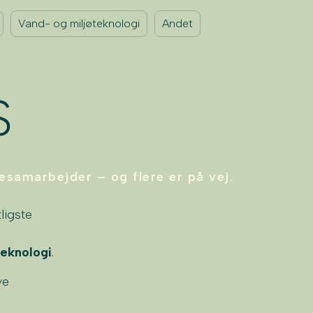
Vand- og miljøteknologi
Andet
S
samarbejder – og flere er på vej.
ligste
teknologi
.​
ye