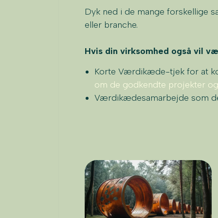
Dyk ned i de mange forskellige s
eller branche.
Hvis din virksomhed også vil væ
Korte Værdikæde-tjek for at k
om de godkendte projekter og
Værdikædesamarbejde som dem