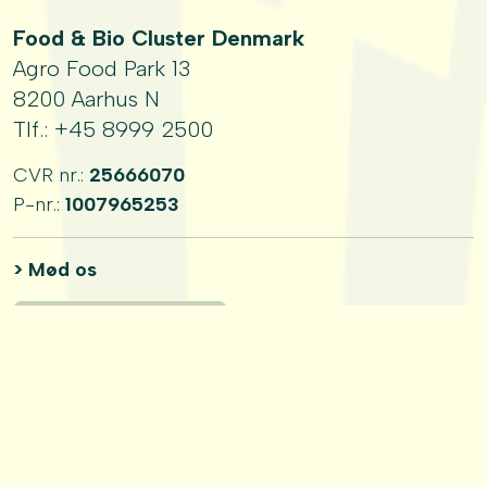
Food & Bio Cluster Denmark
Agro Food Park 13
8200 Aarhus N
Tlf.:
+45 8999 2500
CVR nr.:
25666070
P-nr.:
1007965253
> Mød os
Følg os på LinkedIn