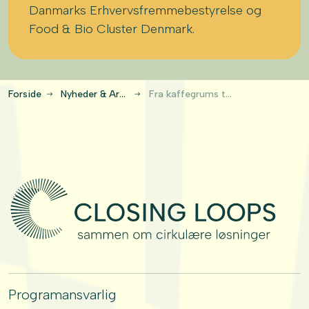
Danmarks Erhvervsfremmebestyrelse og
Food & Bio Cluster Denmark.
Forside
Nyheder & Artikler
Fra kaffegrums til kompost: Cirkulær engangskop
Programansvarlig