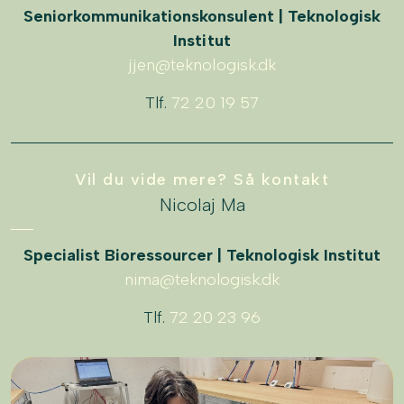
Seniorkommunikationskonsulent | Teknologisk
Institut
jjen@teknologisk.dk
Tlf.
72 20 19 57
Vil du vide mere? Så kontakt
Nicolaj Ma
Specialist Bioressourcer | Teknologisk Institut
nima@teknologisk.dk
Tlf.
72 20 23 96