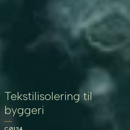
Tekstilisolering til
byggeri
CØ134