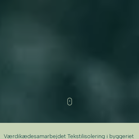
Værdikædesamarbejdet Tekstilisolering i byggeriet