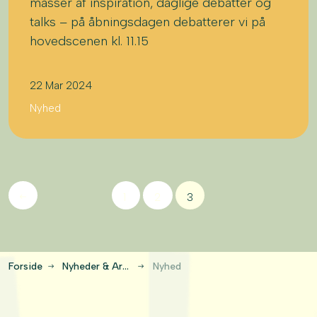
masser af inspiration, daglige debatter og
talks – på åbningsdagen debatterer vi på
hovedscenen kl. 11.15
22 Mar 2024
Nyhed
1
2
3
Forside
Nyheder & Artikler
Nyhed