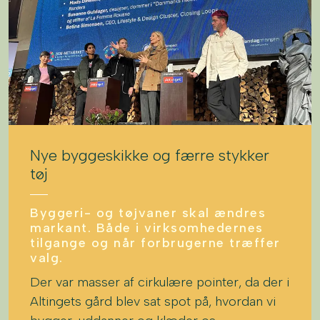
Nye byggeskikke og færre stykker
tøj
Byggeri- og tøjvaner skal ændres
markant. Både i virksomhedernes
tilgange og når forbrugerne træffer
valg.
Der var masser af cirkulære pointer, da der i
Altingets gård blev sat spot på, hvordan vi