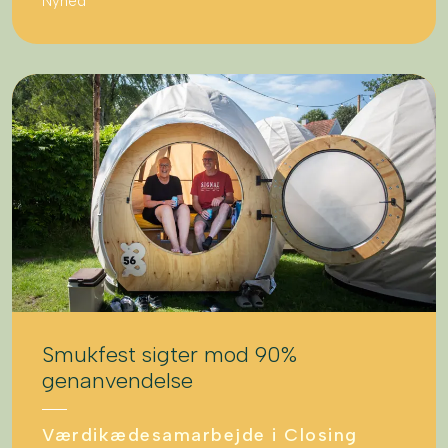
Nyhed
Smukfest sigter mod 90%
genanvendelse
Værdikædesamarbejde i Closing