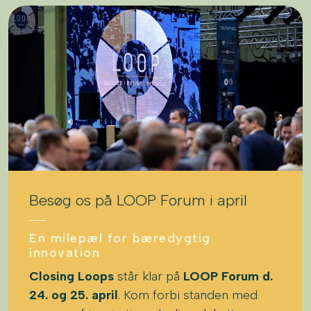
Besøg os på LOOP Forum i april
En milepæl for bæredygtig
innovation
Closing Loops
står klar på
LOOP Forum d.
24. og 25. april
. Kom forbi standen med