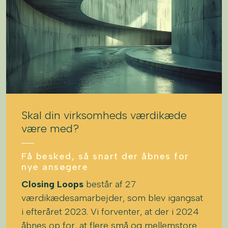
Skal din virksomheds værdikæde
være med?
Få besked, så snart der åbnes for
nye ansøgere
Closing Loops
består af 27
værdikædesamarbejder, som blev igangsat
i efteråret 2023. Vi forventer, at der i 2024
åbnes op for, at flere små og mellemstore